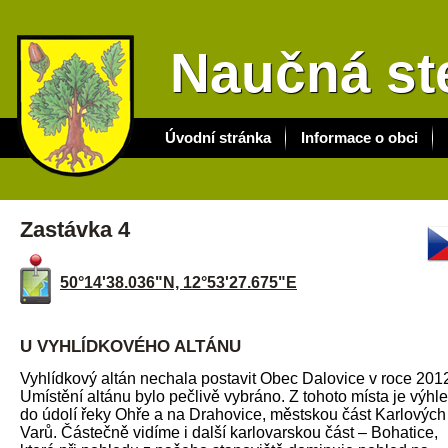
Naučná st
Úvodní stránka
Informace o obci
Zastávka 4
50°14'38.036"N, 12°53'27.675"E
U VYHLÍDKOVÉHO ALTÁNU
Vyhlídkový altán nechala postavit Obec Dalovice v roce 201
Umístění altánu bylo pečlivě vybráno. Z tohoto místa je výhl
do údolí řeky Ohře a na Drahovice, městskou část Karlových
Varů. Částečně vidíme i další karlovarskou část – Bohatice,