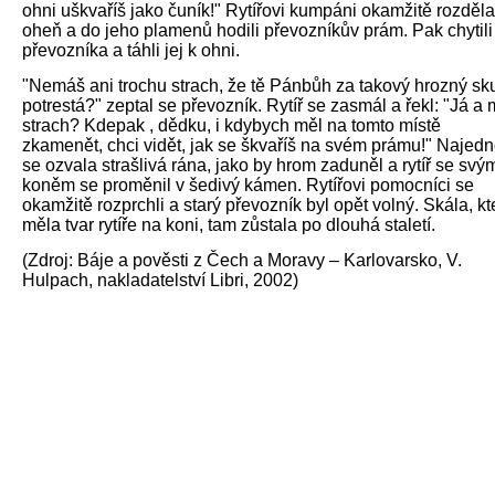
ohni uškvaříš jako čuník!" Rytířovi kumpáni okamžitě rozděla
oheň a do jeho plamenů hodili převozníkův prám. Pak chytili
převozníka a táhli jej k ohni.
"Nemáš ani trochu strach, že tě Pánbůh za takový hrozný sk
potrestá?" zeptal se převozník. Rytíř se zasmál a řekl: "Já a 
strach? Kdepak , dědku, i kdybych měl na tomto místě
zkamenět, chci vidět, jak se škvaříš na svém prámu!" Najed
se ozvala strašlivá rána, jako by hrom zaduněl a rytíř se svý
koněm se proměnil v šedivý kámen. Rytířovi pomocníci se
okamžitě rozprchli a starý převozník byl opět volný. Skála, kt
měla tvar rytíře na koni, tam zůstala po dlouhá staletí.
(Zdroj: Báje a pověsti z Čech a Moravy – Karlovarsko, V.
Hulpach, nakladatelství Libri, 2002)