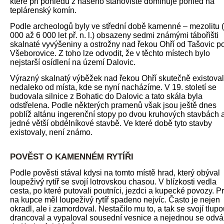
které při pohledu z našeho stanoviště dominuje pohled na
teplárenský komín.
Podle archeologů byly ve střední době kamenné – mezolitu 
000 až 6 000 let př. n. l.) obsazeny sedmi známými tábořišti
skalnaté vyvýšeniny a ostrožny nad řekou Ohří od Tašovic p
Všeborovice. Z toho lze odvodit, že v těchto místech bylo
nejstarší osídlení na území Dalovic.
Výrazný skalnatý výběžek nad řekou Ohří skutečně existoval
nedaleko od místa, kde se nyní nacházíme. V 19. století se
budovala silnice z Bohatic do Dalovic a tato skála byla
odstřelena. Podle některých pramenů však jsou ještě dnes
poblíž altánu ingerenční stopy po dvou kruhových stavbách 
jedné větší obdélníkové stavbě. Ve které době tyto stavby
existovaly, není známo.
POVĚST O KAMENNÉM RYTÍŘI
Podle pověsti stával kdysi na tomto místě hrad, který obýval
loupeživý rytíř se svojí lotrovskou chasou. V blízkosti vedla
cesta, po které putovali poutníci, jezdci a kupecké povozy. P
na kupce měl loupeživý rytíř spadeno nejvíc. Často je nejen
okradl, ale i zamordoval. Nestačilo mu to, a tak se svojí tlup
drancoval a vypaloval sousední vesnice a nejednou se odváž