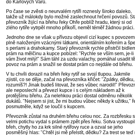
do Karlových Varů.
Po čase se zvěsti o neurvalém rytíři roznesly široko daleko,
takže už málokdy bylo možné zaslechnout hrčení povozů. St
převozník žijící na břehu řeky Ohře poblíž hradu, který si od
zlého rytíře vytrpěl mnoho příkoří, neměl téměř žádnou práci.
Jednoho dne se však u přívozu objevil cizí kupec s povozem
plně naloženým vzácnými látkami, orientálním kořením a šp
s perlami a drahokamy. Starý převozník rychle přistrčil bidle
prám na mělčinu a kupce pobízel: "Rychle se vším sem, je-li
vám život milý!" Sám táhl za uzdu valachy, pomáhal usadit t
povoz na prám a snažil se dostat prám co nejdále od břehu.
V tu chvíli dorazil na břeh řeky rytíř se svojí tlupou. Jakmile
zjistil, co se děje, začal na převozníka křičet: "Zpátky, dědku,
rozumíš?! Jinak budeš litovat, že ses vůbec narodil!" Převoz
ale neposlechl a převezl kupce i s celým nákladem až k
protějšímu břehu. Za nelehkou práci dostal odměnu několik
dukátů. "Nejsem si jist, že mi budou vůbec někdy k užitku," ř
posmutněle, když se loučil s kupcem.
Převozník zůstal na druhém břehu celou noc. Za rozbřesku 
velmi potichu vydal s prámem zpět přes řeku. Sotva vystoupi
břeh, chytly ho za krk silné rytířovy ruce a ozval se jeho
posměšný hlas: "Chtěl jsi mě přelstít, dědku? Za trest se teď